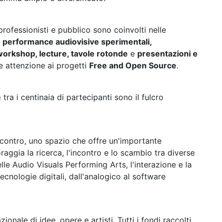
 professionisti e pubblico sono coinvolti nelle
a
performance audiovisive sperimentali,
workshop, lecture, tavole rotonde
e
presentazioni e
e attenzione ai progetti
Free and Open Source
.
e
tra i centinaia di partecipanti sono il fulcro
contro, uno spazio che offre un'importante
aggia la ricerca, l'incontro e lo scambio tra diverse
le Audio Visuals Performing Arts, l'interazione e la
cnologie digitali, dall'analogico al software
onale di idee, opere e artisti. Tutti i fondi raccolti