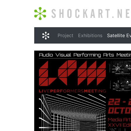
Shockart.net
Project
Exhibitions
Satellite E
Shockart.net