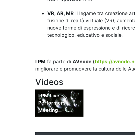
VR, AR, MR
Il legame tra creazione ar
fusione di realtà virtuale (VR), aumen
nuove forme di espressione e di ricerca
tecnologico, educativo e sociale.
LPM
fa parte di
AVnode (
https://avnode.n
migliorare e promuovere la cultura delle Au
Videos
LPM Reel
LPM Live
Performers
Meeting