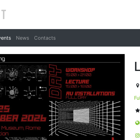
Search
vents
News
Contacts
20
Fu