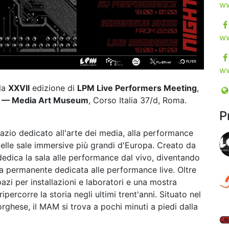
ww
ww
ww
 la
XXVII
edizione di
LPM Live Performers Meeting
,
— Media Art Museum
, Corso Italia 37/d, Roma.
P
azio dedicato all'arte dei media, alla performance
 delle sale immersive più grandi d'Europa. Creato da
dica la sala alle performance dal vivo, diventando
a permanente dedicata alle performance live. Oltre
pazi per installazioni e laboratori e una mostra
ercorre la storia negli ultimi trent'anni. Situato nel
rghese, il MAM si trova a pochi minuti a piedi dalla