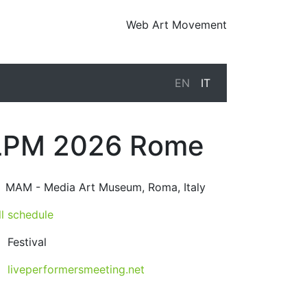
Web Art Movement
EN
IT
LPM 2026 Rome
26-10-22T10:00:00.000Z
|
2026-10-21T23:30:00.000Z
MAM - Media Art Museum
,
Roma,
Italy
ll schedule
Festival
liveperformersmeeting.net