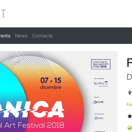
Search
vents
News
Contacts
D
20
Fu