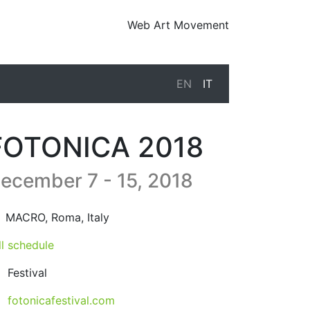
Web Art Movement
EN
IT
FOTONICA 2018
ecember 7 - 15, 2018
18-12-07T09:00:00.000Z
|
2018-12-16T01:00:00.000Z
MACRO
,
Roma,
Italy
ll schedule
Festival
fotonicafestival.com