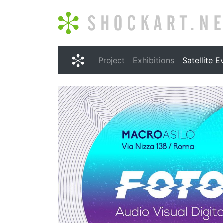
Shockart.net
Project
Exhibitions
Satellite E
Shockart.net